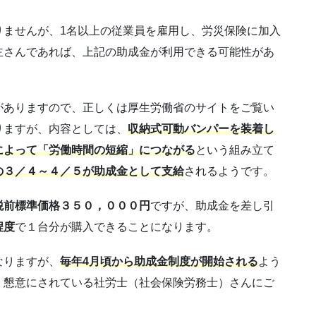
りませんが、1名以上の従業員を雇用し、労災保険に加入
主さんであれば、上記の助成金が利用できる可能性があ
がありますので、正しくは厚生労働省のサイトをご覧い
りますが、内容としては、
収納式可動バンパーを装着し
によって「労働時間の短縮」につながる
という組み立て
の３／４～４／５が助成金として支給
されるようです。
税前標準価格３５０，０００円
ですが、助成金を差し引
程度
で１台分が購入できることになります。
なりますが、
毎年4月頃から助成金制度が開始される
よう
、懇意にされている社労士（社会保険労務士）さんにご