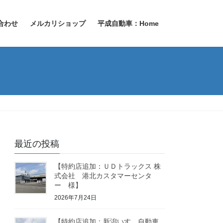
合わせ
メルカリショップ
平成自動車：Home
最近の投稿
【特約店追加：ＵＤトラックス 株
式会社 港北カスタマーセンタ
ー 様】
2026年7月24日
【特約店追加：新潟いすゞ自動車