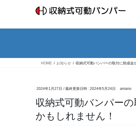
コ
ナ
ン
ビ
テ
ゲ
ン
ー
ツ
シ
へ
ョ
ス
ン
キ
に
ッ
移
HOME
お知らせ
収納式可動バンパーの取付に助成金
プ
動
2024年1月27日
/ 最終更新日時 :
2024年5月24日
amano
収納式可動バンパーの
かもしれません！